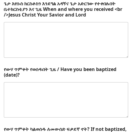
e
ጌታ እየሱስ ክርስቶስን እንደግል አዳኝና ጌታ አድርገው የተቀበሉበት
n
ቤተክርስቲያን እና ጊዜ When and where you received <br
d
/>Jesus Christ Your Savior and Lord
e
d
/
የውሃ ጥምቀት የወሰዱበት ጊዜ / Have you been baptized
(date)?
የውሃ ጥምቀት ካልወሰዱ ለመውሰድ ፍቃደኛ ኖት? If not baptized,