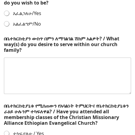
do you wish to be?
እፈልጋለሁ/Yes
አልፈልግም/No
በቤተክርስቲያን ውስጥ በምን ለማገልገል ሽክም አልዎት? / What
way(s) do you desire to serve within our church
family?
በቤተክርስቲያኒቱ የሚሰጠውን የአባልነት ትምህርትና የቤተክርስቲያኒቱን
ራዕይ ሁሉንም ተካፍለዋል? / Have you attended all
membership classes of the Christian Missionary
Alliance Ethiopian Evangelical Church?
ተካፍያለሁ / Yes