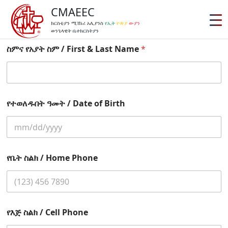
CMAEEC
ክርስቲያን ሚሽነሪ አሊያንስ
የኢት
ዮጵያ
ውያን
ወንጌላዊት ቤተክርስትያን
ስምና የአያት ስም / First & Last Name
*
የተወለዱበት ዓመት / Date of Birth
የቤት ስልክ / Home Phone
የእጅ ስልክ / Cell Phone