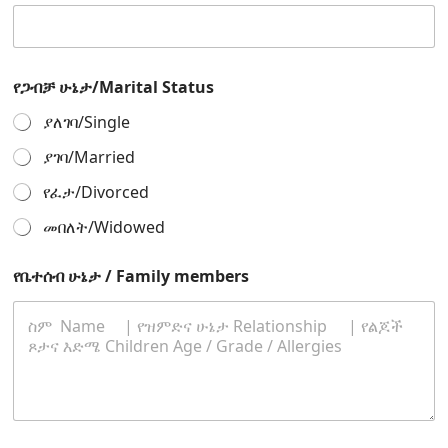
የጋብቻ ሁኔታ/Marital Status
ያለገባ/Single
ያገባ/Married
የፈታ/Divorced
መበለት/Widowed
/
የቤተሰብ ሁኔታ / Family members
>
J
e
s
u
s
a
t
t