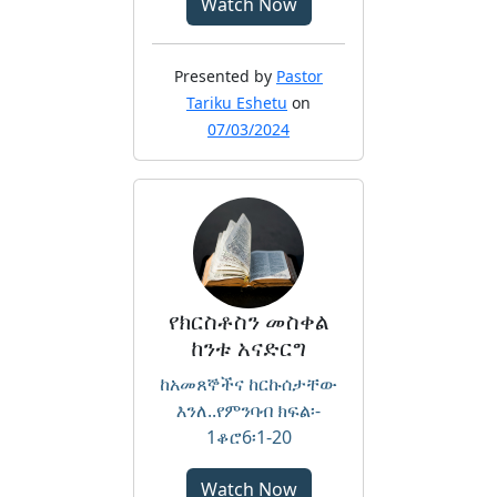
Watch Now
Presented by
Pastor
Tariku Eshetu
on
07/03/2024
የክርስቶስን መስቀል
ከንቱ አናድርግ
ከአመጸኞችና ከርኩሰታቸው
እንለ..የምንባብ ክፍል፡-
1ቆሮ6፡1-20
Watch Now