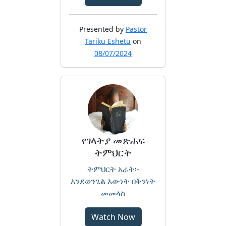
Presented by
Pastor
Tariku Eshetu
on
08/07/2024
የገላትያ መጽሐፍ
ትምህርት
ትምህርት አራት፡-
እንደወንጌል እውነት በቅንነት
መመላስ
Watch Now