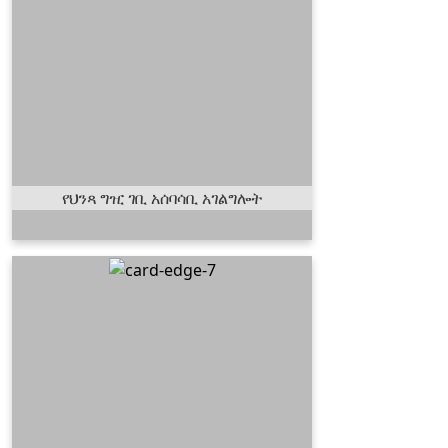
የህንጻ ግዢ ገቢ አሰባሳቢ
አገልግሎት
እየተጠቀምነበት ያለውን ህንጻ ለመግዛት
የሚያስችል አቅም ለመፍጠር በተለያየ
መንገድ ገቢ በማሰባሰብ ያገለግላል፡፡
የህንጻ ግዢ ገቢ አሰባሳቢ አገልግሎት
የቤተክርስቲያኒቱ
የመዝሙር አገልግሎት
በአጥቢያይቱ መደበኛ አገልግሎት ላይ
ሰዎ እግዚአብሔርን እንዲያምልኩ፣
እንዲያመሰግኑና እንዲያከብሩ በዝማሬ
አገልግሎት ህዝቡን ወደ እግዚአብሔ