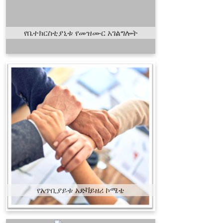
መገኘት ይመራሉ፡፡
የቤተክርስቲያኒቱ የመዝሙር አገልግሎት
የአጥቢያይቱ አድቫይዘሪ
ኮሜቴ
የቤተክርስቲያኒቱን አጠቃላይ
የአገልግሎትና የሂሳብ እንቅስቃሴ
በመምራት የአጥቢያይቱ አገልግሎት
በተሳለጠ ሁኔታ እንዲፈጽም ይሰራል፡፡
የአጥቢያይቱ አድቫይዘሪ ኮሜቴ