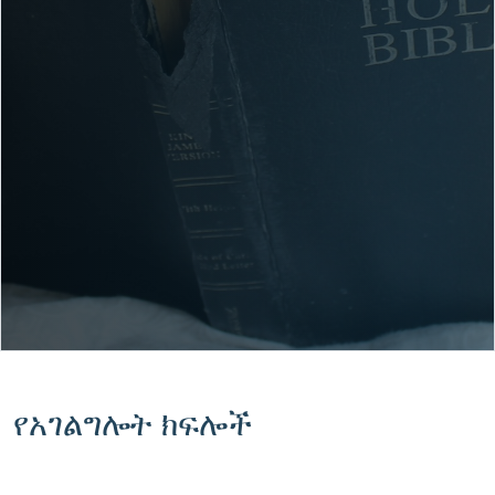
የአገልግሎት ክፍሎች