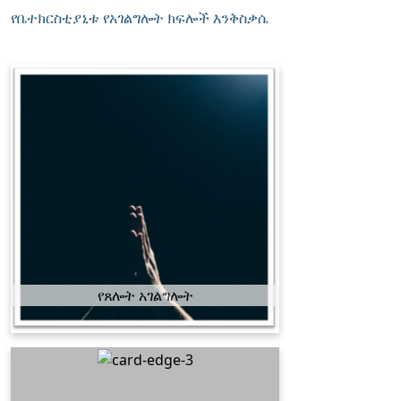
የቤተክርስቲያኒቱ የአገልግሎት ክፍሎች እንቅስቃሴ
የጸሎት አገልግሎት
በአጥቢያይቱ ውስጥ ያሉ አማኞች ሁሉ
በጸሎትe ህይወታቸው እንዲያድጉና
በግል ህይወታቸው የእግዚአብሔርን
ህልውና (መገኘት) መለማመድ
እንዲችሉ ከሰኞ እስከ አርብ ዘወትር ከ5-
6 ኤም እና ሐሙስ ምሽት ከ8፡00-9፡
00ፒ.ም የሚቆይ የጸሎት አገልግሎት
ይሰጣል፡፡
የጸሎት አገልግሎት