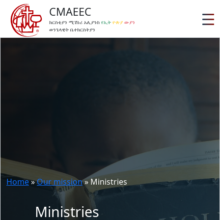
CMAEEC
ክርስቲያን ሚሽነሪ አሊያንስ
የኢት
ዮጵያ
ውያን
ወንጌላዊት ቤተክርስትያን
Home
»
Our mission
»
Ministries
Ministries