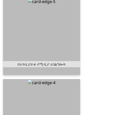
የአጥቢያይቱ የሚዲያ
አገልግሎት
በአጥቢያ ቤተክርስቲያኒቱ ውስጥ
የሚሰጡ ትምህርቶች በተለያየ
የአለማችን ክፍል ለሚገኙ የአማርኛ
ቋንቋ ተናጋሪዎ እንዲደርስ በማድረግ
ሰዎች የመንግስቱን ወንጌል እነዲሰሙና
ከሰህተት ትምህርት እንዲጠበቁ ከፍተኛ
ስራ እየሰራ ይገኛል፡፡
የአጥቢያይቱ የሚዲያ አገልግሎት
የልጆች አገልግሎት
የተለያዩ የእድሜ ክልል ውስጥ ያሉ
ልጆችን በእድሜያቸው መጠን
የትምህርት መርሃ ግብር በማዘጋጀት