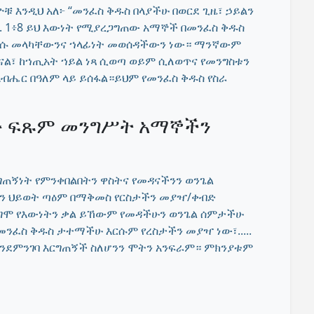
 እንዲህ አለ፦ “መንፈስ ቅዱስ በላያችሁ በወርደ ጊዜ፣ ኃይልን
 ሐዋ. 1፥8 ይህ እውነት የሚያረጋግጠው አማኞች በመንፈስ ቅዱስ
ደርሱ መላካቸውንና ኀላፊነት መወሰዳችውን ነው። ማንኛውም
ናል፣ ከኀጢአት ኀይል ነጻ ሲወጣ ወይም ሲለወጥና የመንግስቱን
ብሔር በዓለም ላይ ይሰፋል።ይህም የመንፈስ ቅዱስ የስራ
ው ፍጹም መንግሥት አማኞችን
ኝነት የምንቀበልበትን ዋስትና የመዳናችንን ወንጌል
ቱን ህይወት ጣዕም በማቅመስ የርስታችን መያዣ/ቀብድ
 ደግሞ የእውነትን ቃል ይኸውም የመዳችሁን ወንጌል ሰምታችሁ
ንፈስ ቅዱስ ታተማችሁ እርሱም የረስታችን መያዣ ነው፣.....
 እንደምንገባ እርግጠኝች ስለሆንን ሞትን አንፍራም። ምክንያቱም