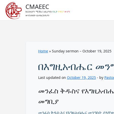
CMAEEC
ክርስቲያን ሚሽነሪ አሊያንስ
የኢት
ዮጵያ
ውያን
ወንጌላዊት ቤተክርስትያን
Home
»
Sunday sermon – October 19, 2025
በእግዚአብሔር መን
Last updated on
October 19, 2025
- by
Pasto
መንፈስ ቅዱስና የእግዚአብሔ
መግቢያ
መንፈስ ቅዱስ እና የእግዚአብሔር መንግስት ያላቸ