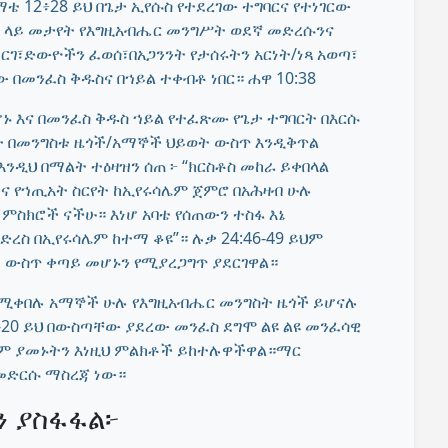
ቴ 12፥28 ይህ በጌታ ኢየሱስ የተደረገው ተግባርና የተነገርው
 ላይ መታየት የእግዚአብሔር መንግሥት ወደኛ መድረሱንና
ርገ፣ድውዮችን ፈወሰ፣በአጋንንት የታሰሩትን አርነት/ነጻ አወጣ፣
 በመንፈስ ቅዱስና በኀይል ተቀብቶ ነበር። ሐዋ 10:38
ኑ እና በመንፈስ ቅዱስ ኀይል የተፈጽሙ የጌታ ተግባርት በእርሱ
ት በመንግስቱ ዜጎች/አማኞች ህይወት ውስጥ እንዲቅጥል
ንዲህ በማልት ተዕዛዝን ሰጠ ፦ “ክርስቶስ መከራ ይቀበላል
ና የኀጢአት ስርየት ከኢየሩሳሌም ጀምሮ በአሕዛብ ሁሉ
ምስክሮች ናችሁ። እነሆ አባቴ የሰጠውን ተስፋ እኔ
ድረስ በኢየሩሳሌም ከተማ ቆዩ”። ሉቃ 24:46-49 ይህም
 ውስጥ ቀጣይ መሆኑን የሚያረጋግጥ ያደርገዋል።
የሚቀበሉ አማኞች ሁሉ የእግዚአብሔር መንግስት ዜጎች ይሆናሉ
-20 ይህ በውስጣቸው ያደረው መንፈስ ደግሞ ልዩ ልዩ መንፈሳዊ
ም ያመኑትን እነዚህ ምልክቶች ይከተሉዋችዋል።ማር
የመድርሱ ማስረጃ ነው።
ን ያስፋፋል፦