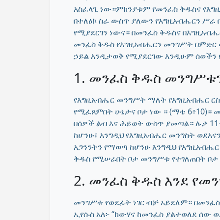
አስፈላጊ ነው።ምክንያቱም የመንፈስ ቅዱስና የእግዚ
በተለዕኮ ስራ ውስጥ ያለውን የእግዚአብሔርን ሥራ 
የሚያደርገን ነውና። በመንፈስ ቅዱስና በእግዚአብሔ
መንፈስ ቅዱስ የእግዚአብሔርን መንግሥት በምድር 
ኃይል እንዲታወቅ የሚያደርገው እንዲሁም ሰወችን 
1. መንፈስ ቅዱስ መንግሥቱ
የእግዚአብሔር መንግሥት ማለት የእግዚአብሔር ርስ
የሚፈጸምበት ሁኔታና ቦታ ነው ። (ማቴ 6፥10)።
በሰዎች ልብ እና ሕይወት ውስጥ ያመጣል። ሉቃ 11
ከሆንሁ፣ እንግዲህ የእግዚአብሔር መንግስት ወደእናን
አጋንንትን የማወጣ ከሆንሁ እንግዲህ የእግዚአብሔር 
ቅዱስ የሚሠራበት ቦታ መንግሥቱ የተገለጠበት ቦታ
2. መንፈስ ቅዱስ እንደ የመ
መንግሥቱ የወደፊት ነገር ብቻ አይደለም። በመንፈስ 
ኢየሱስ አለ፦ “ከውሃና ከመንፈስ ያልተወለደ ሰው 