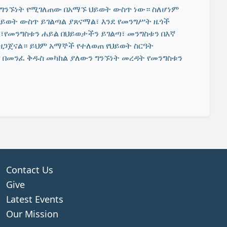
 ግንኙነት የሚገለጠው በአማኙ ህይወት ውስጥ ነው። ስለሆነም
ይወት ውስጥ ይገልጣል ያጸናማል፣ እንደ የመንግሥት ዜጎች
ል፣የመንግስቱን ሐይል በህይወታችን ይገልጣ፣ መንግስቱን በእኛ
ጋጀናል። ይህም አማኞች የተለወጠ የህይወት ስርዓት
 በመንፈ ቅዱስ መካከል ያለውን ግንኙነት መረዳት የመንግስቱን
Contact Us
Give
Latest Events
Our Mission