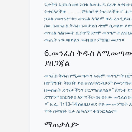
ጌታችን ኢየሱስ ወደ አባቱ ከመሔዱ በፊት ለተከታዮቹ
ትቀበላላችሁ.............ምስክሮች ትሆናላችሁ።”
ኃይል የመንግሥቱን ወንጌል ለዓለም ሁሉ እንዲያ
ሰው በመንፈስ ቅዱስ በመታደስ ዳግም ሲወልድ ይድ
ወንጌል ላልስሙት ሲያሰማ ደግሞ መንግሥተ እግዚአ
ውጤት ነው።ሀይልን መቀበልና ምስክር መሆን።
6.መንፈስ ቅዱስ ለሚመጣ
ያዘጋጃል
መንፈስ ቅዱስ የሚመጣውን ፍጹም መንግሥት በርግጠ
በስማንበት ቅጽበት ይሰጠናል።እንዲሁም የመንግስ
በመስጠት ድኅነታችንን ያርጋግጠልናል። “ እናንተ
ደግሞም በክርስቶስ አምናችሁ በተስፋው መንፈስ በመ
።” ኤፌ. 1፥13-14 ስለዚህ ወደ ፍጹሙ መንግስት
ሞት በዳንበት ጌታ ለዘላለም ተሸንፎአልና።
ማጠቃለያ፦