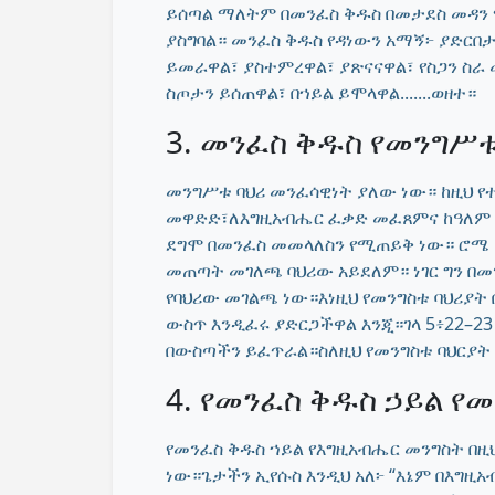
ይሰጣል ማለትም በመንፈስ ቅዱስ በመታደስ መዳን 
ያስግባል። መንፈስ ቅዱስ የዳነውን አማኝ፦ ያድርበ
ይመራዋል፣ ያስተምረዋል፣ ያጽናናዋል፣ የስጋን ስራ
ስጦታን ይሰጠዋል፣ በኀይል ይሞላዋል.......ወዘተ።
3. መንፈስ ቅዱስ የመንግሥቱ
መንግሥቱ ባህሪ መንፈሳዊነት ያለው ነው። ከዚህ 
መዋድድ፣ለእግዚአብሔር ፈቃድ መፈጸምና ከዓለም ፈ
ደግሞ በመንፈስ መመላለስን የሚጠይቅ ነው። ሮሜ 
መጠጣት መገለጫ ባህሪው አይደለም። ነገር ግን በመ
የባህሪው መገልጫ ነው።እነዚህ የመንግስቱ ባህሪያ
ውስጥ እንዲፈሩ ያድርጋችዋል እንጂ።ገላ 5፥22–
በውስጣችን ይፈጥራል።ስለዚህ የመንግስቱ ባህርያት
4. የመንፈስ ቅዱስ ኃይል 
የመንፈስ ቅዱስ ኀይል የእግዚአብሔር መንግስት በ
ነው።ጌታችን ኢየሱስ እንዲህ አለ፦ “እኔም በእግዚ