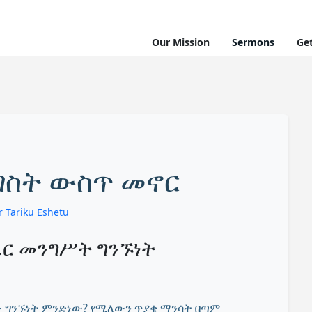
Our Mission
Sermons
Ge
ግስት ውስጥ መኖር
r Tariku Eshetu
ር መንግሥት ግንኙነት
ው ግንኙነት ምንድነው? የሚለውን ጥያቄ ማንሳት በጣም