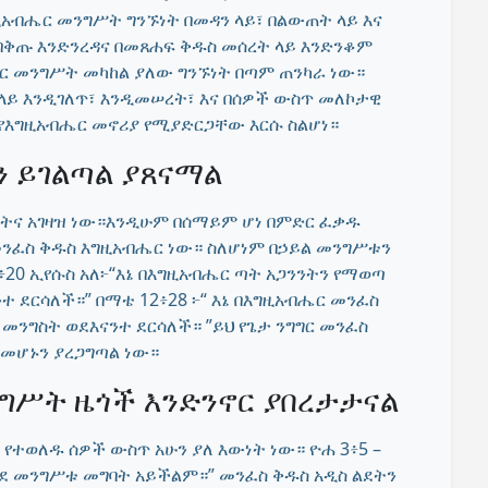
አብሔር መንግሥት ግንኙነት በመዳን ላይ፣ በልውጠት ላይ እና
በቅጡ እንድንረዳና በመጸሐፍ ቅዱስ መሰረት ላይ እንድንቆም
ር መንግሥት መካከል ያለው ግንኙነት በጣም ጠንካራ ነው።
ላይ እንዲገለጥ፣ እንዲመሠረት፣ እና በሰዎች ውስጥ መለኮታዊ
የእግዚአብሔር መኖሪያ የሚያድርጋቸው እርሱ ስልሆነ።
ን ይገልጣል ያጸናማል
ትና አገዛዝ ነው።እንዲሁም በሰማይም ሆነ በምድር ፈቃዱ
 መንፈስ ቅዱስ እግዚአብሔር ነው። ስለሆነም በኃይል መንግሥቱን
፥20 ኢየሱስ አለ፦“እኔ በእግዚአብሔር ጣት አጋንንትን የማወጣ
ተ ደርሳለች።” በማቴ 12፥28 ፦“ እኔ በእግዚአብሔር መንፈስ
መንግስት ወደእናንተ ደርሳለች። ”ይህ የጌታ ንግግር መንፈስ
 መሆኑን ያረጋግጣል ነው።
ንግሥት ዜጎች እንድንኖር ያበረታታናል
የተወለዱ ሰዎች ውስጥ አሁን ያለ እውነት ነው። ዮሐ 3፥5 –
ወደ መንግሥቱ መግባት አይችልም።” መንፈስ ቅዱስ አዲስ ልደትን