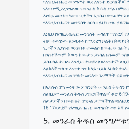
የእግዚአብሔር መንግሥት ወደ እናንተ ደርሳለች።” ማ
ገለጣ የሚያረጋግጠው የመንፈስ ቅዱስ ሥራ በምድር
እየሰራ መሆኑን ነው። ጌታችን ኢየሱስ ድንቆችን አደ
የእግዚአብሔርን መንግስት ሰበከ። ይህን ሁሉ ያደርገው
እነዚህ የእግዚአብሔር መንግስት መገልጥ ማስርጃ የሆ
ብቻ ተወስነው እንዲቀሩ ከማድረግ ይልቅ በቅጣይነ
ጌታችን ኢየሱስ ወደአባቱ ተመልሶ ከመሔዱ በፊት እ
በሶስተኛውም ቅውን ከሙታን ይነሳል በስሙም ንሰሀ
ይሰብካል ተብሎ እንዲሁ ተጽፎአል።እናንተም ለዚህ 
እልክላችኆለሁ እናንተ ግን ከላይ ኀይል እስክትቀበሉ 
የእግዚአብሔር መንግስት መገለጥ በአማኞች ህይወት
በኢየሱስ በማመነቸው ምክንያት መንፈስ ቅዱስን 
ስለዚህም መንፈስ ቅዱስ ያድርባችዋል።1ቆሮ 6:19
ስጦታዎችን በመስጠት በኀይል ይሞላችዋል።ስለዚህ
16:17።ይህም የእግዚአብሔር መንግስት ወደ እኛ 
5. መንፈስ ቅዱስ መንግሥቱ