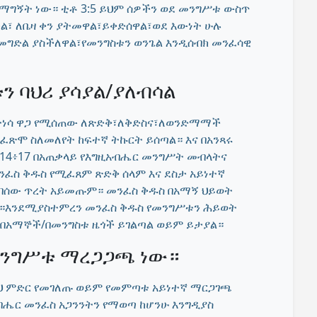
ማግኝት ነው። ቲቶ 3:5 ይህም ሰዎችን ወደ መንግሥቱ ውስጥ
ታል፣ ለቤዛ ቀን ያትመዋል፣ይቀድሰዋል፣ወደ እውነት ሁሉ
 መግድል ያስችለዋል፣የመንግስቱን ወንጌል እንዲሰብክ መንፈሳዊ
ን ባህሪ ያሳያል/ያለብሳል
የተነሳ ዋጋ የሚሰጠው ለጽድቅ፣ለቅድስና፣ለወንድማማች
ጽሞ ስለመለየት ከፍተኛ ትኩርት ይሰጣል። እና በአንጻሩ
14፥17 በአጠቃላይ የእግዚአብሔር መንግሥት መብላትና
ንፈስ ቅዱስ የሚፈጸም ጽድቅ ሰላም እና ደስታ አይነተኛ
ት በሰው ጥረት አይመጡም። መንፈስ ቅዱስ በአማኝ ህይወት
23።እንደሚያስተምረን መንፈስ ቅዱስ የመንግሥቱን ሕይወት
 በአማኞች/በመንግስቱ ዜጎች ይገልጣል ወይም ይታያል።
የመንግሥቱ ማረጋጋጫ ነው።
ዚህ ምድር የመገለጡ ወይም የመምጣቱ አይነተኛ ማርጋገጫ
አብሔር መንፈስ አጋንንትን የማወጣ ከሆንሁ እንግዲያስ