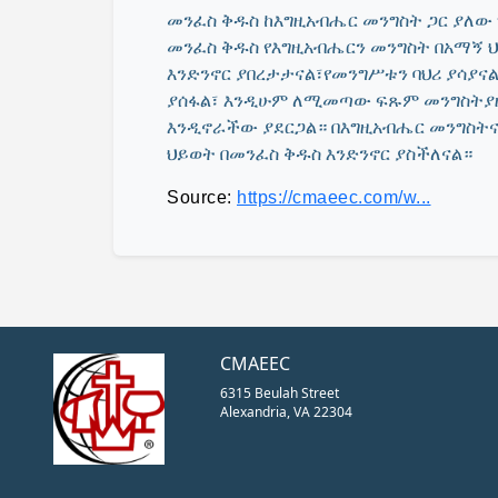
መንፈስ ቅዱስ ከእግዚአብሔር መንግስት ጋር ያለው
መንፈስ ቅዱስ የእግዚአብሔርን መንግስት በአማኝ ህ
እንድንኖር ያበረታታናል፣የመንግሥቱን ባህሪ ያሳያና
ያሰፋል፣ እንዲሁም ለሚመጣው ፍጹም መንግስትያዘ
እንዲኖራችው ያደርጋል። በእግዚአብሔር መንግስትና
ህይወት በመንፈስ ቅዱስ እንድንኖር ያስችለናል።
Source:
https://cmaeec.com/w...
CMAEEC
6315 Beulah Street
Alexandria, VA 22304