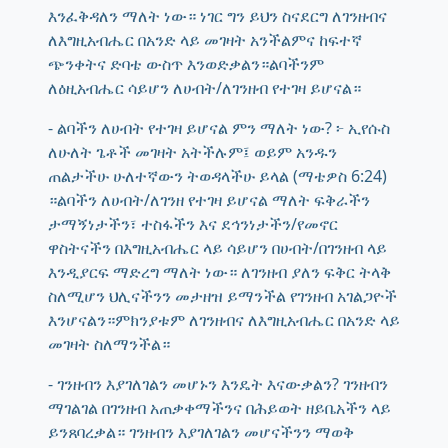
እንፈቅዳለን ማለት ነው። ነገር ግን ይህን ስናደርግ ለገንዘብና
ለእግዚአብሔር በአንድ ላይ መገዛት አንችልምና ከፍተኛ
ጭንቀትና ድባቴ ውስጥ እንወድቃልን።ልባችንም
ለዕዚአብሔር ሳይሆን ለሀብት/ለገንዘብ የተገዛ ይሆናል።
- ልባችን ለሀብት የተገዛ ይሆናል ምን ማለት ነው? ፦ ኢየሱስ
ለሁለት ጌቶች መገዛት አትችሉም፤ ወይም አንዱን
ጠልታችሁ ሁለተኛውን ትወዳላችሁ ይላል (ማቴዎስ 6:24)
።ልባችን ለሀብት/ለገንዘ የተገዛ ይሆናል ማለት ፍቅራችን
ታማኝነታችን፣ ተስፋችን እና ደኅንነታችን/የመኖር
ዋስትናችን በእግዚአብሔር ላይ ሳይሆን በሀብት/በገንዘብ ላይ
እንዲያርፍ ማድረግ ማለት ነው። ለገንዘብ ያለን ፍቅር ትላቅ
ስለሚሆን ህሊናችንን መታዘዝ ይማንችል የገንዘብ አገልጋዮች
እንሆናልን።ምክንያቱም ለገንዘብና ለእግዚአብሔር በአንድ ላይ
መገዛት ስለማንችል።
- ገንዘብን እያገለገልን መሆኑን እንዴት እናውቃልን? ገንዘብን
ማገልገል በገንዘብ አጠቃቀማችንና በሕይወት ዘይቤአችን ላይ
ይንጸባረቃል። ገንዘብን እያገለገልን መሆናችንን ማወቅ