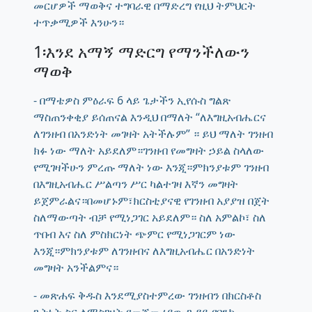
መርሆዎች ማወቅና ተግባራዊ በማድረግ የዚህ ትምህርት
ተጥቃሚዎች እንሁን።
1፡እንደ አማኝ ማድርግ የማንችለውን
ማወቅ
- በማቴዎስ ምዕራፍ 6 ላይ ጌታችን ኢየሱስ ግልጽ
ማስጠንቀቂያ ይሰጠናል እንዲህ በማለት “ለእግዚአብሔርና
ለገንዘብ በአንድነት መገዛት አትችሉም” ። ይህ ማለት ገንዘብ
ክፉ ነው ማለት አይደለም።ገንዘብ የመግዛት ኃይል ስላለው
የሚገዛችሁን ምረጡ ማለት ነው እንጂ።ምክንያቱም ገንዘብ
በእግዚአብሔር ሥልጣን ሥር ካልተገዛ እኛን መግዛት
ይጀምራልና።በመሆኑም፣ክርስቲያናዊ የገንዘብ አያያዝ በጀት
ስለማውጣት ብቻ የሚነጋገር አይደለም። ስለ አምልኮ፣ ስለ
ጥበብ እና ስለ ምስክርነት ጭምር የሚነጋገርም ነው
እንጂ።ምክንያቱም ለገንዘብና ለእግዚአብሔር በአንድነት
መግዛት አንችልምና።
- መጽሐፍ ቅዱስ እንደሚያስተምረው ገንዘብን በክርስቶስ