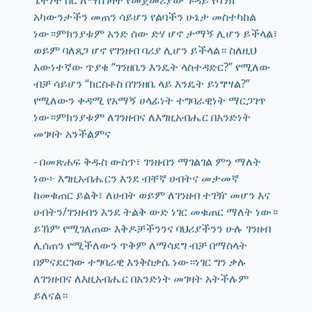
ጌትነት ስር ለማስገዛት የመጀመሪያው ጉዳይ የባንክ
አካውንታችን መጠን ሳይሆን የልባችን ሁኔታ መስተካከል
ነው።ምክንያቱም አንድ ሰው ድሃ ሆኖ ታማኝ ሊሆን ይችላል፣
ወይም ባለጸጋ ሆኖ የገንዘብ ባሪያ ሊሆን ይችላል። ስለዚህ
እውነተኛው ጥያቄ “ገንዘቤን እንዴት ላስተዳድር?” የሚለው
ብቻ ሳይሆን “ክርስቶስ በገንዘቤ ላይ እንዴት ይነግሣል?”
የሚለውን ቀዳሚ የአማኝ ሀላፊነት ተግባራዊነት ማርጋገጥ
ነው።ምክንያቱም ለገንዘብና ለእግዚአብሔር በአንድነት
መገዛት አንችልምና
- በመጽሐፍ ቅዱስ ውስጥ፣ ገንዘብን ማገልገል ምን ማለት
ነው፦ እግዚአብሔርን እንደ ብቸኛ ሀብትና መታመኛ
ከመቁጠር ይልቅ፣ ለሀብት ወይም ለገንዘብ ተገዥ መሆን እና
ሀብትን/ገንዘብን እንደ ትልቅ ውድ ነገር መቁጠር ማለት ነው።
ይኸም የሚገለጠው እቅዶቻችንንና ባህሪያችንን ሁሉ ገንዘብ
ሊሰጠን የሚችለውን ጥቅም ለማሳደግ ብቻ በማስላት
በምናደርገው ተግባራዊ እንቅስቃሴ ነው።ነገር ግን ቃሉ
ለገንዘብና ለእዚአብሔር በአንድነት መገዛት አትችሉም
ይለናል።