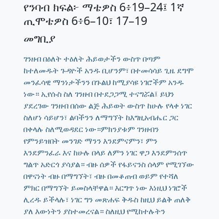
የንባብ ክፍል፦ ማቴዎስ 6፥19–24፤ 1ኛ
ጢሞቴዎስ 6፥6–10፣ 17–19
መግቢያ
ገንዘብ በዕለት ተዕለት ሕይወታችን ውስጥ በጣም
ከተለመዱት ጉዳዮች አንዱ ቢሆንም፣ በተመሳሳይ ጊዜ ደግሞ
መንፈሳዊ ማንነታችንን በጉልህ ከሚያሳዩ ነገሮችም አንዱ
ነው። ኢየሱስ ስለ ገንዘብ በተደጋጋሚ ተናግሯል፤ ይህን
ያደረገው ገንዘብ በሰው ልጅ ሕይወት ውስጥ ከሁሉ የላቀ ነገር
ስለሆነ ሳይሆን፣ ልባችንን ለማግኘት ከእግዚአብሔር ጋር
በቀላሉ ስለሚወዳደር ነው።ምክንያቱም ገንዘብን
የምንይዝበት መንገድ ማንን እንደምናምን፣ ምን
እንደምንፈራ እና ከሁሉ በላይ ለምን ነገር ዋጋ እንደምንሰጥ
ግልጥ አድርጎ ያሳያል። ብዙ ሰዎች የፋይናንስ ሰላም የሚገኘው
በዋናነት ብዙ በማግኘት፣ ብዙ በመቆጠብ ወይም የተሻለ
ምክር በማግኘት ይመስላቸዋል። እርግጥ ነው እነዚህ ነገሮች
ሊረዱ ይችላሉ፣ ነገር ግን መጽሐፍ ቅዱስ ከዚህ ይልቅ ጠለቅ
ያለ እውነትን ያስተመረናል። ስለዚህ የሚከተሉትን