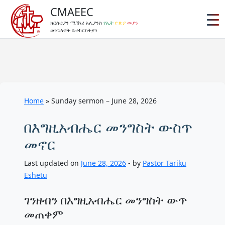
CMAEEC
ክርስቲያን ሚሽነሪ አሊያንስ
የኢት
ዮጵያ
ውያን
ወንጌላዊት ቤተክርስትያን
Home
»
Sunday sermon – June 28, 2026
በእግዚአብሔር መንግስት ውስጥ
መኖር
Last updated on
June 28, 2026
- by
Pastor Tariku
Eshetu
ገንዘብን በእግዚአብሔር መንግስት ውጥ
መጠቀም