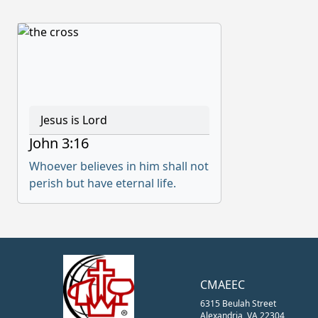
Jesus is Lord
John 3:16
Whoever believes in him shall not
perish but have eternal life.
CMAEEC
6315 Beulah Street
Alexandria, VA 22304