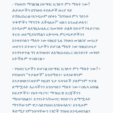
- ገንዘብን ማገልገል በተግባር ሲገለጥ ምን ማለት ነው?
ሕይወታችን በገንዘብ ተስፋዎች ዙሪያ ላይ
ይሽከረከራል።እንዲሁም በየቀኑ “ከገንዘብ ምን ዓይነት
ጥቅሞችን ማግኘት እችላለሁ?” ብለን እንጠይቃለን፣
እንዲሁም ለእግዚአብሔር ከመገዛት ይልቅ ከፍተኛ የፋይናንስ
ትርፍ ወደሚያስገኝልን አቅጣጫ ምርጫዎቻችንን
እንቀይሳለን ማለት ነው።በዚህ ጊዜ ገንዘብ መገልገያ መሳሪያ
መሆኑን ይተውና ጌታችን ይሆናል ማለት ነው።በዚህ ሁኔታ
እንዳንቀጥል ግን ለገንዘብና ለእግዚአብሔር በአንድነት መገዛት
አትችሉም ተብለናል።
- ገንዘብ ጌታችን ይሆናል በተግባር ሲገለጥ ምን ማለት ነው? ፦
የገንዘብን “ጥያቄዎች” እንሰማለን፣ ፍላጎቶቹንም
እንታዘዛለን፤ወይም የዚህን ጌታ ፍላጎቶች ያለምንም ጥያቄ
ለማሟላት እራሳችንን እንሰጣለን ማለት ነው። በሌላ አባባል
ክፍያዎችን፣ የዕዳ ጫናን፣ ማኅበራዊ ደረጃችንን
ማስተካከልን፣ ደኅንነትን/የመኖር ዋስትናን ለማሟላት
ማንኛውንም ዋጋ ስለገንዘብ እንከፍላለን፣ እንዲሁም
ቅድሚያ የምንሰጣቸውን ነገሮች ገንዘብ እንዲወስንልን