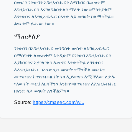
በመሆን ገንዝብን እግዚአብሔርን ለማክበር በመጠቀም
እግዚአብሔርን እናገለግልበታልን ማለት ነው።ምክንያቱም
ለገንዘብና ለእግዚአብሔር በአንድ ላይ መገዘት ስለማንችል።
ልዩነቱም ይሔው ነው።
ማጠቃለያ
ገንዘብን በእግዚአብሔር መንግስት ውስጥ ለእግዚአብሔር
በማስግዛት ለመጠቀም እንዲሁም በገንዘብ እግዚአብሔርን
እያከበርንና እያገለገልን ለመኖር እንድንችል ለገንዘብና
ለእግዚአብሔር በአንድ ጊዜ መገዛት የማንችል መሆኑን
መገንዘብና ከገንዝብ ባርነት ነጻ ሊያወጣን ለሚችለው ለቃሉ
የእውነት መርህ እርሳችንን እንስጥ።ለገንዘብና ለእግዚአብሔር
በአንድ ላይ መገዛት አንችልምና።
Source:
https://cmaeec.com/w...