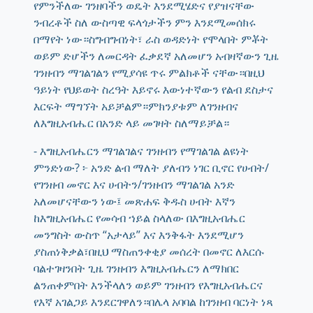
የምንችለው ገንዘባችን ወዴት እንደሚሄድና የያዝናቸው
ንብረቶች ስለ ውስጣዊ ፍላጎታችን ምን እንደሚመሰክሩ
በማየት ነው።ስግብግብነት፣ ራስ ወዳድነት የሞላበት ምቾት
ወይም ድሆችን ለመርዳት ፈቃደኛ አለመሆን አብዛኛውን ጊዜ
ገንዘብን ማገልገልን የሚያሳዩ ጥሩ ምልክቶች ናቸው።በዚህ
ዓይነት የህይወት ስረዓት እይኖሩ እውነተኛውን የልብ ደስታና
እርፍት ማግኘት አይቻልም።ምክንያቱም ለገንዘብና
ለእግዚአብሔር በአንድ ላይ መገዛት ስለማይቻል።
- እግዚአብሔርን ማገልገልና ገንዘብን የማገልገል ልዩነት
ምንድነው? ፦ አንድ ልብ ማለት ያለብን ነገር ቢኖር የሀብት/
የገንዘብ መኖር እና ሀብትን/ገንዘብን ማገልገል አንድ
አለመሆናቸውን ነው፤ መጽሐፍ ቅዱስ ሀብት እኛን
ከእግዚአብሔር የመሳብ ኀይል ስላለው በእግዚአብሔር
መንግስት ውስጥ “አታላይ” እና እንቅፋት እንደሚሆን
ያስጠነቅቃል፣በዚህ ማስጠንቀቂያ መሰረት በመኖር ለእርሱ
ባልተገዛንበት ጊዜ ገንዘብን እግዚአብሔርን ለማክበር
ልንጠቀምበት እንችላለን ወይም ገንዘብን የእግዚአብሔርና
የእኛ አገልጋይ እንደርገዋለን።በሌላ አባባል ከገንዘብ ባርነት ነጻ