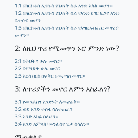
1:1 በክርስቶስ ኢየሱስ የቤዛነት ስራ አንድ አካል መሆን።
1:2 በክርስቶስ ኢየሱስ የቤዛነት ስራ የአንድ ሀገር ዜጋና አንድ
ቤተሰብ መሆን
1:3 በክርስቶስ ኢየሱስ የቤዛነት ስራ የእግዚአብሔር መኖሪያ
መሆን።
2: ለዚህ ጥሪ የሚመጥን ኑሮ ምንድ ነው?
2:1 በትህትና ሁሉ መኖር።
2:2 በየዋህነት ሁሉ መኖር
2:3 እርስ በርስ በፍቅር በመታገስ መኖር።
3: ለጥሪያችን መኖር ለምን አስፈለገ?
3:1 የመንፈስን አንድነት ለመጠበቅ።
3:2 ወደ አንድ ተስፋ ስለተጠራን
3:3 አንድ አካል ስለሆን።
3:4 አንድ አምላክ፣መንፈስና ጌታ ስላለን።
ማጠቃለያ