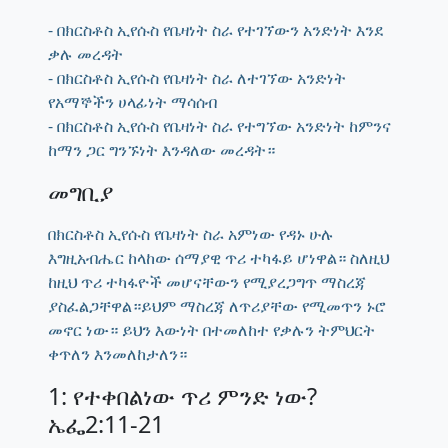
- በክርስቶስ ኢየሱስ የቤዛነት ስራ የተገኘውን አንድነት እንደ
ቃሉ መረዳት
- በክርስቶስ ኢየሱስ የቤዛነት ስራ ለተገኘው አንድነት
የአማኞችን ሀላፊነት ማሳሰብ
- በክርስቶስ ኢየሱስ የቤዛነት ስራ የተግኘው አንድነት ከምንና
ከማን ጋር ግንኙነት እንዳለው መረዳት።
መግቢያ
በክርስቶስ ኢየሱስ የቤዛነት ስራ አምነው የዳኑ ሁሉ
እግዚአብሔር ከላከው ሰማያዊ ጥሪ ተካፋይ ሆነዋል። ስለዚህ
ከዚህ ጥሪ ተካፋዮች መሆናቸውን የሚያረጋግጥ ማስረጃ
ያስፈልጋቸዋል።ይህም ማስረጃ ለጥሪያቸው የሚመጥን ኑሮ
መኖር ነው። ይህን እውነት በተመለከተ የቃሉን ትምህርት
ቀጥለን እንመለከታለን።
1: የተቀበልነው ጥሪ ምንድ ነው?
ኤፌ2:11-21