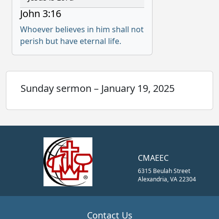
John 3:16
Whoever believes in him shall not
perish but have eternal life.
Sunday sermon – January 19, 2025
CMAEEC
6315 Beulah Street
Alexandria, VA 22304
Contact Us