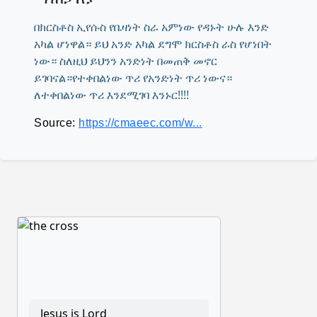
በክርስቶስ ኢየሱስ የቤዛነት ስራ አምነው የዳኑት ሁሉ እንድ
አካል ሆነዋል። ይህ አንድ አካል ደግሞ ክርስቶስ ራስ የሆነበት
ነው። ስለዚህ ይህንን አንድነት በመጠቅ መኖር
ይገባናል።የተቀበልነው ጥሪ የአንድነት ጥሪ ነውና።
ለተቀበልነው ጥሪ እንደሚገባ እንኑር!!!!
Source:
https://cmaeec.com/w...
Jesus is Lord