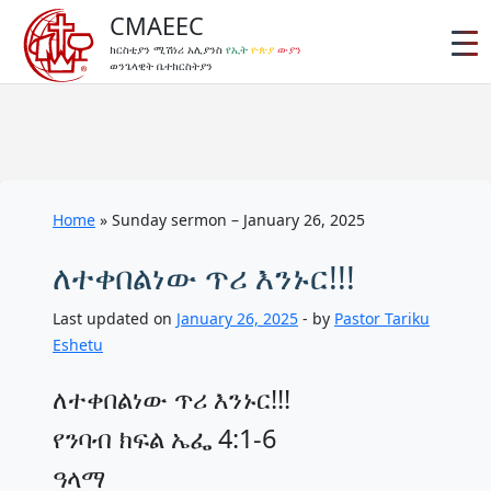
CMAEEC
ክርስቲያን ሚሽነሪ አሊያንስ
የኢት
ዮጵያ
ውያን
ወንጌላዊት ቤተክርስትያን
Home
»
Sunday sermon – January 26, 2025
ለተቀበልነው ጥሪ እንኑር!!!
Last updated on
January 26, 2025
- by
Pastor Tariku
Eshetu
ለተቀበልነው ጥሪ እንኑር!!!
የንባብ ክፍል ኤፌ 4:1-6
ዓላማ